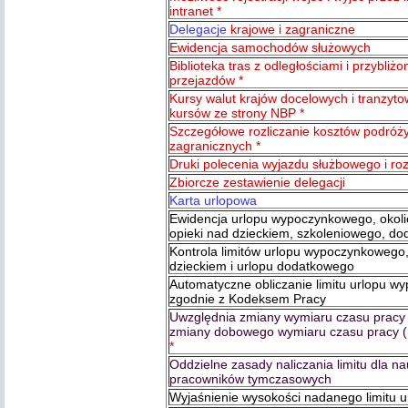
intranet *
Delegacje
krajowe i zagraniczne
Ewidencja samochodów służowych
Biblioteka tras z odległościami i przybliż
przejazdów *
Kursy walut krajów docelowych i tranzyto
kursów ze strony NBP *
Szczegółowe rozliczanie kosztów podróży
zagranicznych *
Druki polecenia wyjazdu służbowego i rozl
Zbiorcze zestawienie delegacji
Karta urlopowa
Ewidencja urlopu wypoczynkowego, okol
opieki nad dzieckiem, szkoleniowego, d
Kontrola limitów urlopu wypoczynkowego,
dzieckiem i urlopu dodatkowego
Automatyczne obliczanie limitu urlopu 
zgodnie z Kodeksem Pracy
Uwzględnia zmiany wymiaru czasu pracy 
zmiany dobowego wymiaru czasu pracy (
*
Oddzielne zasady naliczania limitu dla nau
pracowników tymczasowych
Wyjaśnienie wysokości nadanego limitu 