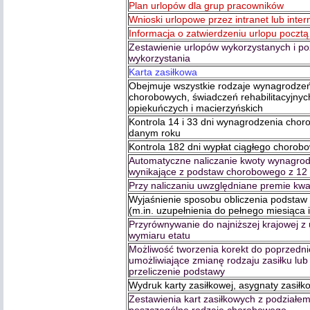
Plan urlopów dla grup pracowników
Wnioski urlopowe przez intranet lub inter
Informacja o zatwierdzeniu urlopu pocztą
Zestawienie urlopów wykorzystanych i po
wykorzystania
Karta zasiłkowa
Obejmuje wszystkie rodzaje wynagrodzeń 
chorobowych, świadczeń rehabilitacyjnyc
opiekuńczych i macierzyńskich
Kontrola 14 i 33 dni wynagrodzenia cho
danym roku
Kontrola 182 dni wypłat ciągłego chorob
Automatyczne naliczanie kwoty wynagrod
wynikające z podstaw chorobowego z 12 
Przy naliczaniu uwzględniane premie kwar
Wyjaśnienie sposobu obliczenia podsta
(m.in. uzupełnienia do pełnego miesiąca 
Przyrównywanie do najniższej krajowej z
wymiaru etatu
Możliwość tworzenia korekt do poprzedn
umożliwiające zmianę rodzaju zasiłku lu
przeliczenie podstawy
Wydruk karty zasiłkowej, asygnaty zasiłk
Zestawienia kart zasiłkowych z podziałe