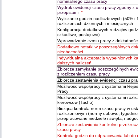
nominalnego czasu pracy
Wydruk ewidencji czasu pracy zgodny z 
przepisami
*
Wyliczanie godzin nadliczbowych (50% i
rozliczeniach dziennych i miesięcznych
Konfiguracja dodatkowych rodzajów godzi
szkodliwe, postojowe)
Wprowadzanie czasu pracy z dokładności
Dodatkowe notatki w poszczególnych dnia
nieobecności
Indywidualna akceptacja wypełnionych ka
dalszych naliczeń
Zbiorcze zamykanie poszczególnych ewid
z rozliczeniem czasu pracy
Zbiorcze zestawienia ewidencji czasu pra
Możliwość współpracy z systemami Rejes
Pracy
Możliwość współpracy z systemami rozli
kierowców (Tacho)
Bieżąca kontrola norm czasu pracy w ust
rozliczeniowym (normy dobowe, tygodni
przepracowane niedziele i święta, nadgo
Zbiorcze zestawienie kontrolne przekro
czasu pracy
Kontrola godzin do odpracowania lub do 