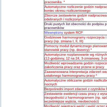
pracownika
*
Automatyczne rozliczenie godzin nadpr
koniec okresu rozliczeniowego
Zbiorcze zestawienie godzin nadpracowa
odebranych i rozliczonych
Druki pustych list obecności do podpisu 
pracowników
Wewnętrzny
system RCP
Godzinowe harmonogramy rozpoczęcia i
pracy (np. zmiana I, II, III)
Pomocny moduł dynamicznego planowan
stanowisk pracy (np. dozorcy) *
Automatyczne rozplanowanie wg różnych
(12-godzinny, 12 na 24, 3-zmianowy, 3-z
Możliwość wprowadzania godzin rozpoczę
zakończenia pracy oraz przerw w pracy
Zaawansowana interpretacja zdarzeń we
ustalonego harmonogramu pracy *
Automatyczne obliczanie godzin nadliczb
nocnych
Bezpośredni import zdarzeń z czytników
Zestawienie ewidencji czasu pracy z wys
niezgodności z harmonogramem (np. spó
wcześniejsze wyjścia, nieobecności)
Możliwość rejestracji wejść i wyjść przez i