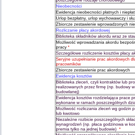
poszczególne rodzaje chorobowego
Nieobecności
Ewidencja nieobecności płatnych i niepła
Urlop bezpłatny, urlop wychowawczy i sł
Zbiorcze zestawienie wprowadzonych ni
Rozliczanie płacy akordowej
Biblioteka składników akordu wraz ze st
Możliwość wprowadzania akordu bezpośr
pracy
*
Szczegółowe rozliczenie kosztów płacy 
Seryjne uzupełnianie prac akordowych dl
pracowników
Zbiorcze zestawienie prac akordowych
Ewidencja kosztów
Biblioteka zleceń, czyli kontraktów lub pr
realizowanych przez firmę (np. budowy w 
budowlanej)
Ewidencja kosztów rozdzielająca prace p
wykonane w ramach poszczególnych dzia
Możliwość rozliczania zleceń wg godzin 
lub kwotowo
Niezależne rozbicie poszczególnych skła
wynagrodzeń (np. płaca godzinowa w kos
premia tylko na jednej budowie)
*