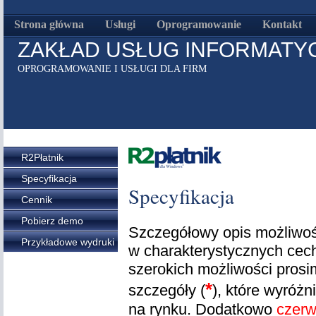
Strona główna
Usługi
Oprogramowanie
Kontakt
ZAKŁAD USŁUG INFORMATY
OPROGRAMOWANIE I USŁUGI DLA FIRM
R2Płatnik
Specyfikacja
Specyfikacja
Cennik
Pobierz demo
Szczegółowy opis możliwoś
Przykładowe wydruki
w charakterystycznych ce
szerokich możliwości pros
*
szczegóły (
), które wyróż
na rynku. Dodatkowo
czerw